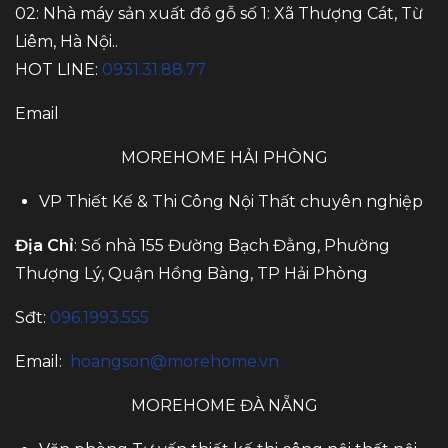
02: Nhà máy sản xuất đồ gỗ số 1: Xã Thượng Cát, Từ
Liêm, Hà Nội..
HOT LINE:
0931.31.88.77
Email
MOREHOME HẢI PHÒNG
VP Thiết Kế & Thi Công Nội Thất chuyên nghiệp
Địa Chỉ
: Số nhà 155 Đường Bạch Đằng, Phường
Thượng Lý, Quận Hồng Bàng, TP Hải Phòng
Sđt:
096.1993.555
Email:
hoangson@morehome.vn
MOREHOME ĐÀ NẴNG