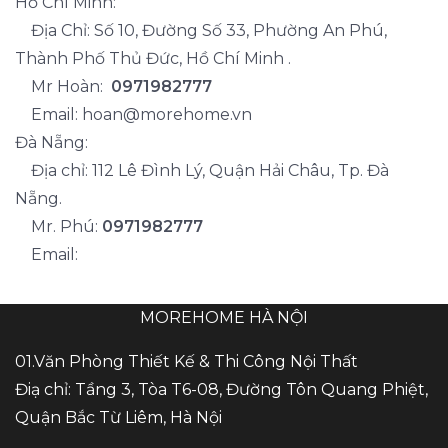
Hồ Chí Minh:
Địa Chỉ: Số 10, Đường Số 33, Phường An Phú,
Thành Phố Thủ Đức, Hồ Chí Minh .
Mr Hoàn:
0971982777
Email: hoan@morehome.vn
Đà Nẵng:
Địa chỉ: 112 Lê Đình Lý, Quận Hải Châu, Tp. Đà
Nẵng.
Mr. Phú:
0971982777
Email:
MOREHOME HÀ NỘI
01.Văn Phòng Thiết Kế & Thi Công Nội Thất
Điạ chỉ: Tầng 3, Tòa T6-08, Đường Tôn Quang Phiệt,
Quận Bắc Từ Liêm, Hà Nội