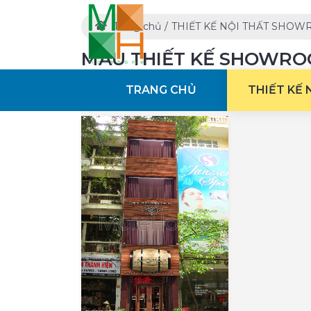
Trang chủ
THIẾT KẾ NỘI THẤT SHO
MẪU THIẾT KẾ SHOWRO
TRANG CHỦ
THIẾT KẾ
Archive by tag :
thiết kế shop rượu ngoạ