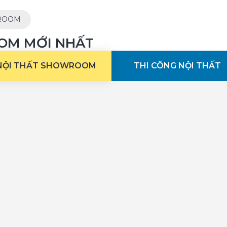
WROOM
OM MỚI NHẤT
 NỘI THẤT SHOWROOM
THI CÔNG NỘI THẤT
i