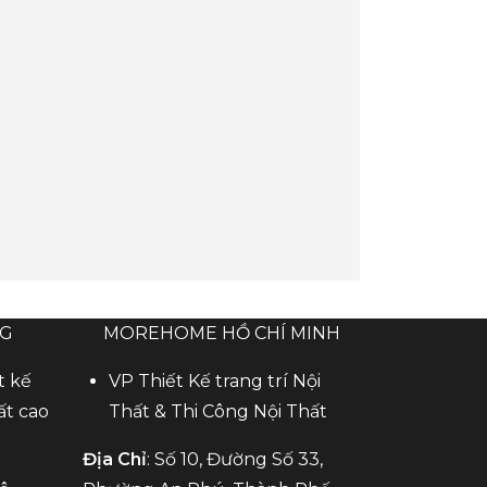
NG
MOREHOME HỒ CHÍ MINH
t kế
VP Thiết Kế trang trí Nội
ất cao
Thất & Thi Công Nội Thất
Địa Chỉ
: Số 10, Đường Số 33,