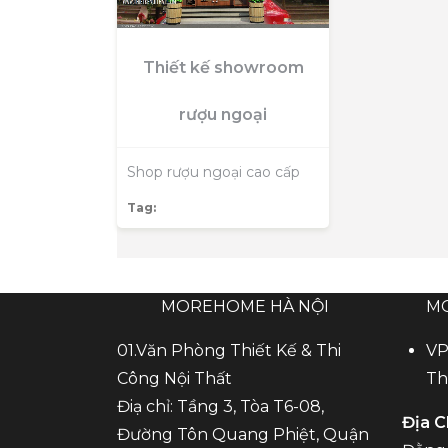
Thiết kế showroom
rượu ngoại
Shop rượu ngoại cao cấp
Tag:
MOREHOME HÀ NỘI
M
01.Văn Phòng Thiết Kế & Thi
VP
Công Nội Thất
Th
Điạ chỉ: Tầng 3, Tòa T6-08,
Địa C
Đường Tôn Quang Phiệt, Quận