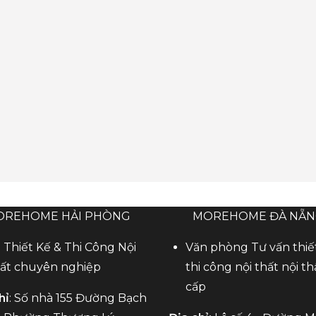
OREHOME HẢI PHÒNG
MOREHOME ĐÀ NẴ
 Thiết Kế & Thi Công Nội
Văn phòng Tư vấn thiế
ất chuyên nghiệp
thi công nội thất nội th
cấp
hỉ
: Số nhà 155 Đường Bạch