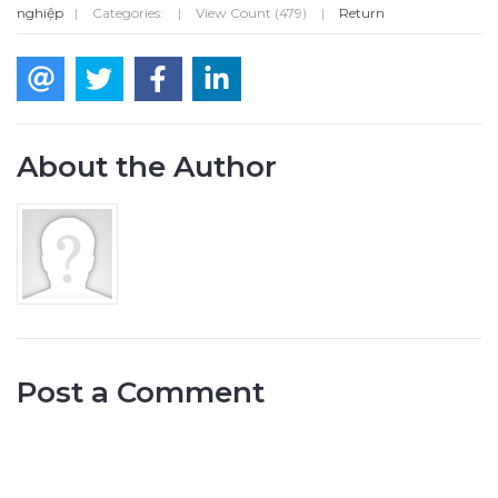
nghiệp
|
Categories:
|
View Count (479)
|
Return
About the Author
Post a Comment