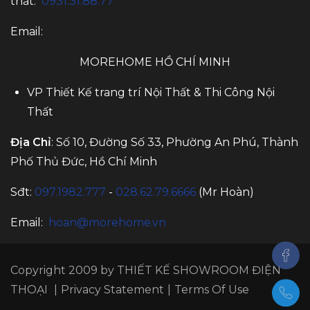
thất:
0931.31.88.77
Email:
MOREHOME HỒ CHÍ MINH
VP Thiết Kế trang trí Nội Thất & Thi Công Nội
Thất
Địa Chỉ
: Số 10, Đường Số 33, Phường An Phú, Thành
Phố Thủ Đức, Hồ Chí Minh
Sđt:
097.1982.777
-
028.62.79.6666
(Mr Hoàn)
Email:
hoan@morehome.vn
Copyright 2009 by
THIẾT KẾ SHOWROOM ĐIỆN
THOẠI
|
Privacy Statement
|
Terms Of Use