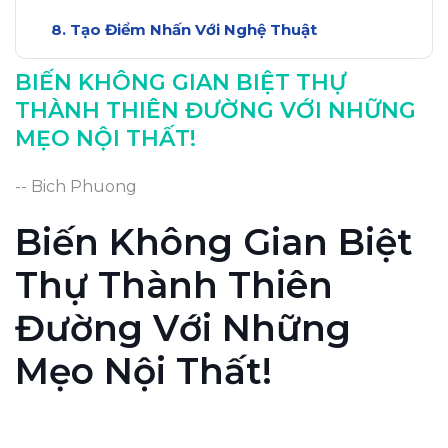
Tạo Điểm Nhấn Với Nghệ Thuật
Bố Trí Không Gian Mở Rộng
BIẾN KHÔNG GIAN BIỆT THỰ
Kết luận:
THÀNH THIÊN ĐƯỜNG VỚI NHỮNG
MẸO NỘI THẤT!
-- Bich Phuong
Biến Không Gian Biệt
Thự Thành Thiên
Đường Với Những
Mẹo Nội Thất!