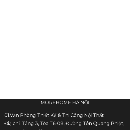
MOREHOME HÀ NỘI
01.Văn Phòng Thiết Kế & Thi Công Nội Thất
Điạ chỉ: Tầng 3, Tòa T6-08, Đường Tôn Quang Phiệt,