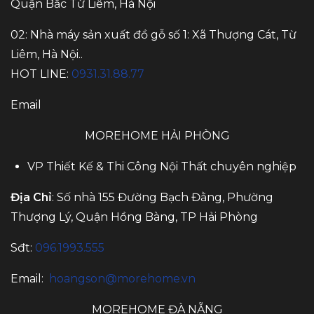
Quận Bắc Từ Liêm, Hà Nội
02: Nhà máy sản xuất đồ gỗ số 1: Xã Thượng Cát, Từ
Liêm, Hà Nội..
HOT LINE:
0931.31.88.77
Email
MOREHOME HẢI PHÒNG
VP Thiết Kế & Thi Công Nội Thất chuyên nghiệp
Địa Chỉ
: Số nhà 155 Đường Bạch Đằng, Phường
Thượng Lý, Quận Hồng Bàng, TP Hải Phòng
Sđt:
096.1993.555
Email:
hoangson@morehome.vn
MOREHOME ĐÀ NẴNG