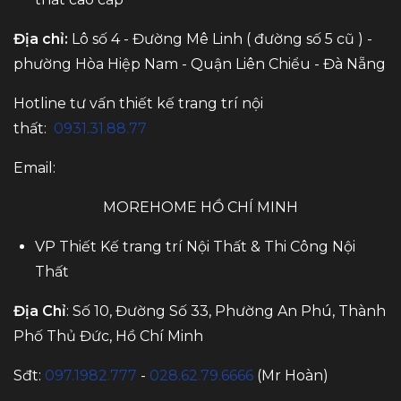
Địa chỉ:
Lô số 4 - Đường Mê Linh ( đường số 5 cũ ) -
phường Hòa Hiệp Nam - Quận Liên Chiểu - Đà Nẵng
Hotline tư vấn thiết kế trang trí nội
thất:
0931.31.88.77
Email:
MOREHOME HỒ CHÍ MINH
VP Thiết Kế trang trí Nội Thất & Thi Công Nội
Thất
Địa Chỉ
: Số 10, Đường Số 33, Phường An Phú, Thành
Phố Thủ Đức, Hồ Chí Minh
Sđt:
097.1982.777
-
028.62.79.6666
(Mr Hoàn)