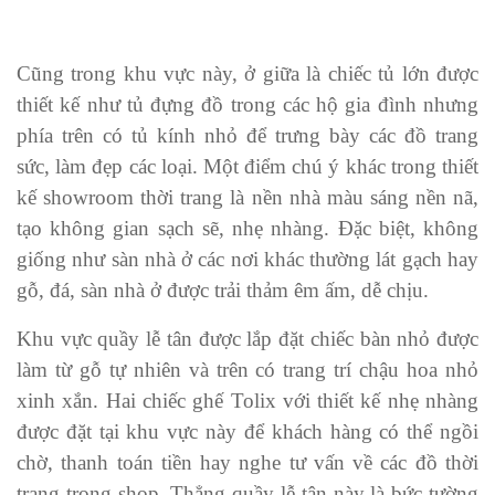
Cũng trong khu vực này, ở giữa là chiếc tủ lớn được
thiết kế như tủ đựng đồ trong các hộ gia đình nhưng
phía trên có tủ kính nhỏ để trưng bày các đồ trang
sức, làm đẹp các loại. Một điểm chú ý khác trong thiết
kế showroom thời trang là nền nhà màu sáng nền nã,
tạo không gian sạch sẽ, nhẹ nhàng. Đặc biệt, không
giống như sàn nhà ở các nơi khác thường lát gạch hay
gỗ, đá, sàn nhà ở được trải thảm êm ấm, dễ chịu.
Khu vực quầy lễ tân được lắp đặt chiếc bàn nhỏ được
làm từ gỗ tự nhiên và trên có trang trí chậu hoa nhỏ
xinh xắn. Hai chiếc ghế Tolix với thiết kế nhẹ nhàng
được đặt tại khu vực này để khách hàng có thể ngồi
chờ, thanh toán tiền hay nghe tư vấn về các đồ thời
trang trong shop. Thẳng quầy lễ tân này là bức tường