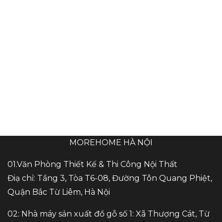
MOREHOME HÀ NỘI
01.Văn Phòng Thiết Kế & Thi Công Nội Thất
Điạ chỉ: Tầng 3, Tòa T6-08, Đường Tôn Quang Phiệt,
Quận Bắc Từ Liêm, Hà Nội
02: Nhà máy sản xuất đồ gỗ số 1: Xã Thượng Cát, Từ