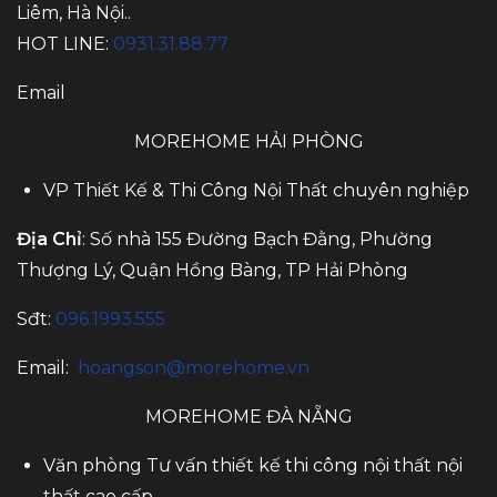
Liêm, Hà Nội..
HOT LINE:
0931.31.88.77
Email
MOREHOME HẢI PHÒNG
VP Thiết Kế & Thi Công Nội Thất chuyên nghiệp
Địa Chỉ
: Số nhà 155 Đường Bạch Đằng, Phường
Thượng Lý, Quận Hồng Bàng, TP Hải Phòng
Sđt:
096.1993.555
Email:
hoangson@morehome.vn
MOREHOME ĐÀ NẴNG
Văn phòng Tư vấn thiết kế thi công nội thất nội
thất cao cấp